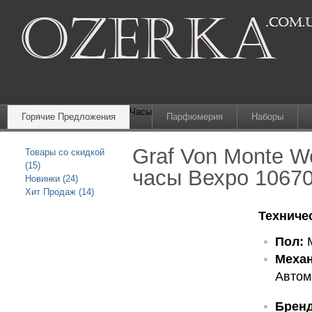
Часы
Горячие Предложения
Парфюмерия
Наборы
Graf Von Monte We
Товары со скидкой
(15)
часы Вехро 1067
Новинки (24)
Хит Продаж (14)
Техниче
Пол:
М
Механ
Автом
Бренд