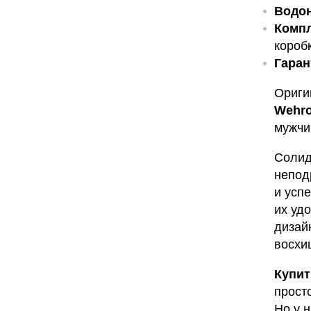
Водо
Компл
коробк
Гаран
Ориги
Wehr
мужчи
Солид
непод
и усп
их уд
дизайн
восхи
Купит
просто
Но у н