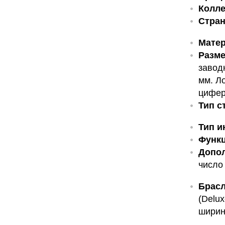
Колле
Стран
Матер
Разме
заводн
мм. Л
цифер
Тип с
Тип и
Функц
Допо
число
Брасл
(Delux
ширин