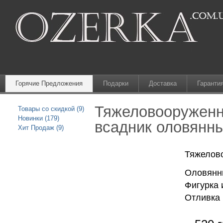
Горячие Предложения
Подарки
Доставка
Гаранти
Тяжеловооруженн
Товары со скидкой (9)
Новинки (179)
всадник оловянн
Хит Продаж (9)
Тяжелов
Оловянны
Фигурка 
Отливка