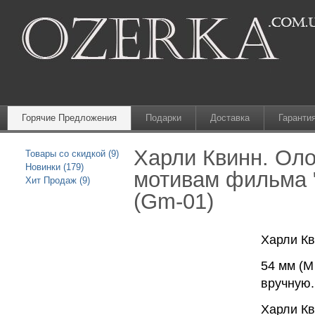
Горячие Предложения
Подарки
Доставка
Гаранти
Харли Квинн. Оло
Товары со скидкой (9)
Новинки (179)
мотивам фильма 
Хит Продаж (9)
(Gm-01)
Харли Кв
54 мм (М
вручную.
Харли Кв