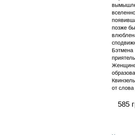
вымышле
вселенно
появивша
позже бы
влюблена
сподвижн
Бэтмена 
приятел
Женщино
образова
Квинзель
от слова 
585 г