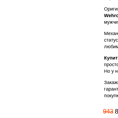
Ориги
Wehr
мужчи
Механ
стату
любим
Купит
просто
Но у н
Закажи
гаран
покупк
943
8