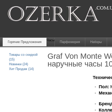
Часы
Горячие Предложения
Парфюмерия
Наборы
Graf Von Monte W
Товары со скидкой
(15)
наручные часы 1
Новинки (24)
Хит Продаж (14)
Техниче
Пол:
М
Механ
Бренд
Колле