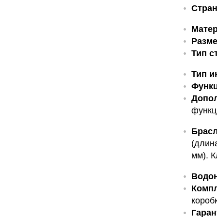
Стран
Матер
Разме
Тип с
Тип и
Функц
Допо
функц
Брасл
(длин
мм). 
Водо
Компл
короб
Гаран