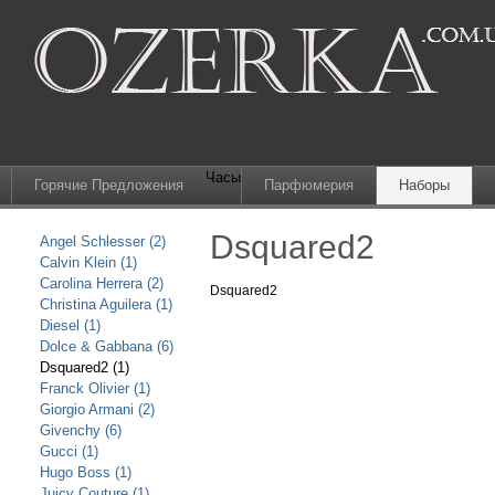
Часы
Горячие Предложения
Парфюмерия
Наборы
Dsquared2
Angel Schlesser (2)
Calvin Klein (1)
Carolina Herrera (2)
Dsquared2
Christina Aguilera (1)
Diesel (1)
Dolce & Gabbana (6)
Dsquared2 (1)
Franck Olivier (1)
Giorgio Armani (2)
Givenchy (6)
Gucci (1)
Hugo Boss (1)
Juicy Couture (1)