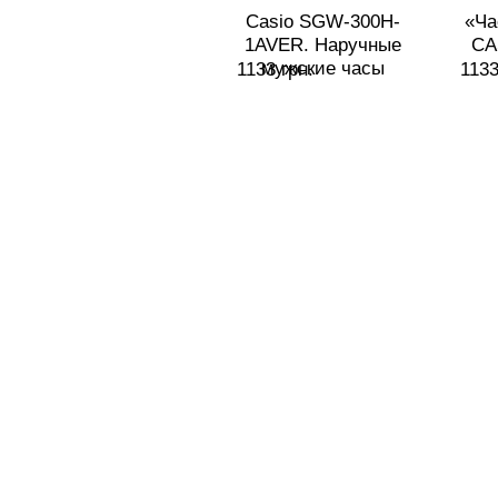
Casio SGW-300H-
«Ча
1AVER. Наручные
CA
мужские часы
1133 грн.
1133