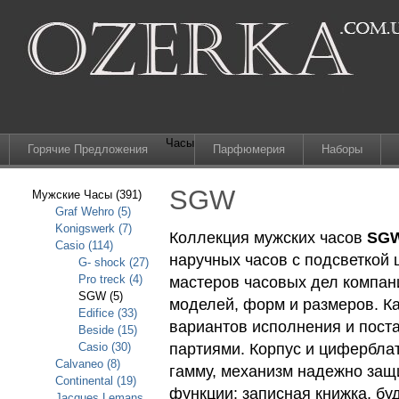
Часы
Горячие Предложения
Парфюмерия
Наборы
SGW
Мужские Часы (391)
Graf Wehro (5)
Konigswerk (7)
Коллекция мужских часов
SG
Casio (114)
наручных часов с подсветкой
G- shock (27)
Pro treck (4)
мастеров часовых дел компан
SGW (5)
моделей, форм и размеров. К
Edifice (33)
вариантов исполнения и пост
Beside (15)
Casio (30)
партиями. Корпус и цифербла
Calvaneo (8)
гамму, механизм надежно защ
Continental (19)
функции: записная книжка, бу
Jacques Lemans