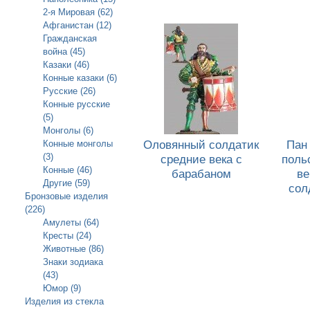
2-я Мировая (62)
Афганистан (12)
Гражданская
война (45)
Казаки (46)
Конные казаки (6)
Русские (26)
Конные русские
(5)
Монголы (6)
Оловянный солдатик
Пан
Конные монголы
(3)
средние века с
поль
Конные (46)
барабаном
ве
Другие (59)
сол
Бронзовые изделия
(226)
Амулеты (64)
Кресты (24)
Животные (86)
Знаки зодиака
(43)
Юмор (9)
Изделия из стекла