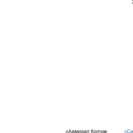
«Адмирал Колчак
«Си