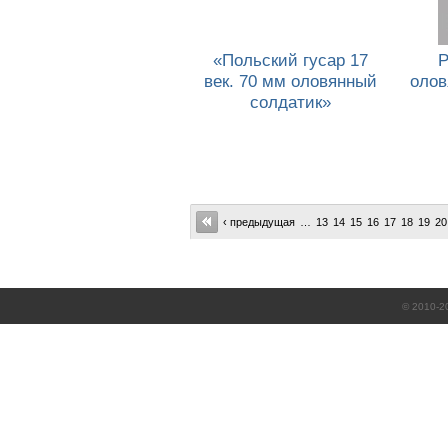
«Польский гусар 17
Р
век. 70 мм оловянный
олов
солдатик»
‹ предыдущая
…
13
14
15
16
17
18
19
20
© 2010-2