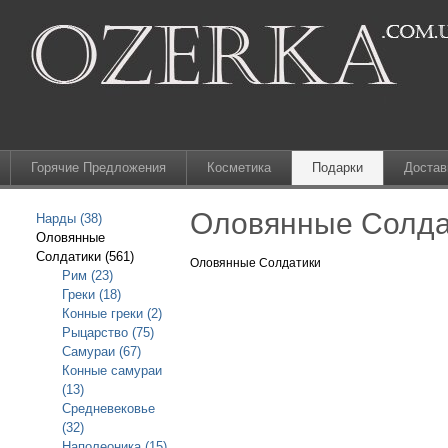
Горячие Предложения
Косметика
Подарки
Достав
Оловянные Солда
Нарды (38)
Оловянные
Солдатики (561)
Оловянные Солдатики
Рим (23)
Греки (18)
Конные греки (2)
Рыцарство (75)
Самураи (67)
Конные самураи
(13)
Средневековье
(32)
Наполеоника (15)