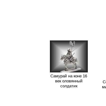
Самурай на коне 16
век оловянный
С
солдатик
м