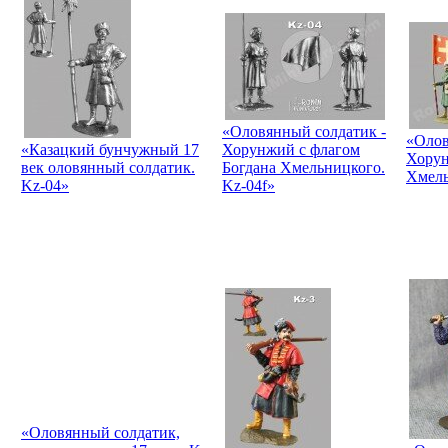
«Оловянный солдатик -
«Олов
«Казацкий бунчужный 17
Хорунжий с флагом
Хорун
век оловянный солдатик.
Богдана Хмельницкого.
Хмель
Kz-04»
Kz-04f»
«Оловянный солдатик,