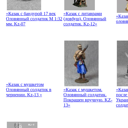
«Казак с бандурой 17 век
«Казак с литаврами
«Каза
Оловянный солдатик М 1:32
(довбуш). Оловянный
оловя
мм. Kz-07
солдатик. Kz-12»
«Казак с мушкетом
Оловянный солдатик в
«Казак с мушкетом.
«Каза
чернении. Kz-13 »
Оловянный солдатик.
после
Покрашен вручную. KZ-
Украи
13»
солда