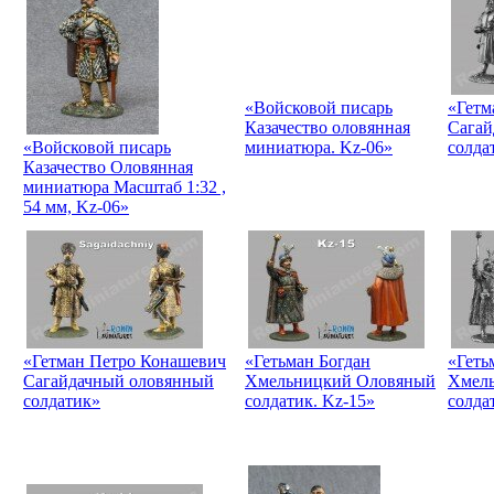
«Войсковой писарь
«Гетм
Казачество оловянная
Сагай
«Войсковой писарь
миниатюра. Kz-06»
солда
Казачество Оловянная
миниатюра Масштаб 1:32 ,
54 мм, Kz-06»
«Гетман Петро Конашевич
«Гетьман Богдан
«Геть
Сагайдачный оловянный
Хмельницкий Оловяный
Хмел
солдатик»
солдатик. Kz-15»
солда