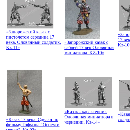
«Запорожский казак с
«Запо
пистолетом середина 17
17 ве
века. Оловянный солдатик.
«Запорожский казак с
Kz-10
Kz-11»
саблей 17 век Оловянная
миниатюра. KZ-10»
«Казак - характерник
«Каза
Оловянная миниатюра в
«Кaзак 17 века. Сделан по
солда
чернении. Kz-14»
фильму Гофмана "Огнем и
мечем". Kz-02»