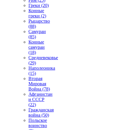
Рим (25)
Греки (20)
Конные
греки (2)
Рыцарство
(88)
Самураи
(85)
Конные
самураи
(18)
Средневековье
(29)
Наполеоника
(15)
Вторая
Мировая
Война (78)
Афганистан
и СССР
(22)
Гражданская
война (50)
Польское
воинство