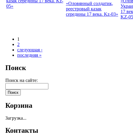
казак середины 17 века. Kz-
«Олов
«Оловянный солдатик,
05»
Украи
реестровый казак
17 ве
середины 17 века. Kz-03»
KZ-0
1
2
следующая ›
последняя »
Поиск
Поиск на сайте:
Корзина
Загрузка...
Контакты