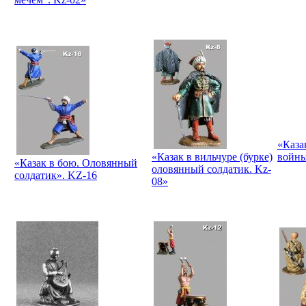
«Каза
«Казак в вильчуре (бурке)
войны
«Казак в бою. Оловянный
оловянный солдатик. Kz-
солдатик». KZ-16
08»