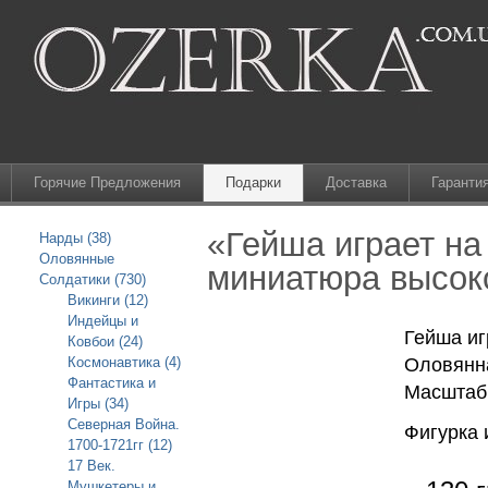
Горячие Предложения
Подарки
Доставка
Гаранти
«Гейша играет на
Нарды (38)
Оловянные
миниатюра высоког
Солдатики (730)
Викинги (12)
Индейцы и
Гейша иг
Ковбои (24)
Космонавтика (4)
Оловянна
Фантастика и
Масштаб 
Игры (34)
Северная Война.
Фигурка 
1700-1721гг (12)
17 Век.
Мушкетеры и