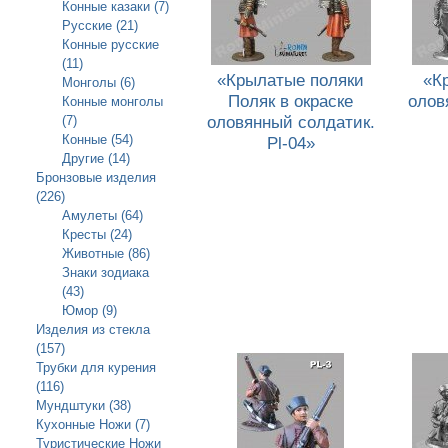
Конные казаки (7)
Русские (21)
Конные русские
(11)
«Крылатые поляки
«К
Монголы (6)
Поляк в окраске
олов
Конные монголы
оловянный солдатик.
(7)
Конные (54)
Pl-04»
Другие (14)
Бронзовые изделия
(226)
Амулеты (64)
Кресты (24)
Животные (86)
Знаки зодиака
(43)
Юмор (9)
Изделия из стекла
(157)
Трубки для курения
(116)
Мундштуки (38)
Кухонные Ножи (7)
Туристические Ножи