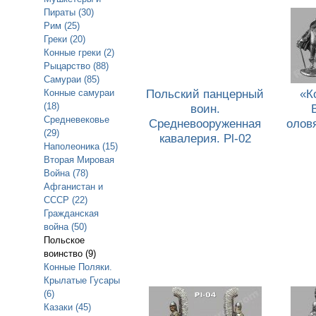
Пираты (30)
Рим (25)
Греки (20)
Конные греки (2)
Рыцарство (88)
Самураи (85)
Польский панцерный
«К
Конные самураи
(18)
воин.
Средневековье
Средневооруженная
олов
(29)
кавалерия. Pl-02
Наполеоника (15)
Вторая Мировая
Война (78)
Афганистан и
СССР (22)
Гражданская
война (50)
Польское
воинство (9)
Конные Поляки.
Крылатые Гусары
(6)
Казаки (45)