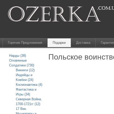
Горячие Предложения
Подарки
Доставка
Гаранти
Польское воинств
Нарды (38)
Оловянные
Солдатики (730)
Викинги (12)
Индейцы и
Ковбои (24)
Космонавтика (4)
Фантастика и
Игры (34)
Северная Война.
1700-1721гг (12)
17 Век.
Мушкетеры и