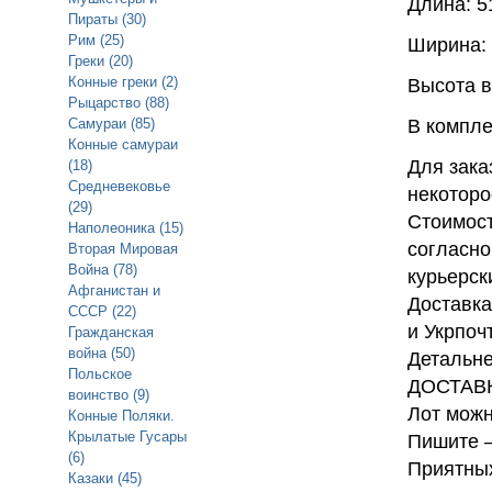
Длина: 5
Пираты (30)
Рим (25)
Ширина: 
Греки (20)
Конные греки (2)
Высота в
Рыцарство (88)
Самураи (85)
В компле
Конные самураи
Для зака
(18)
Средневековье
некоторо
(29)
Стоимост
Наполеоника (15)
согласно
Вторая Мировая
Война (78)
курьерск
Афганистан и
Доставка
СССР (22)
и Укрпоч
Гражданская
война (50)
Детальне
Польское
ДОСТАВ
воинство (9)
Лот можн
Конные Поляки.
Крылатые Гусары
Пишите —
(6)
Приятных
Казаки (45)