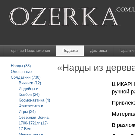
Горячие Предложения
Подарки
Доставка
Гаранти
«Нарды из дерева
Нарды (38)
Оловянные
Солдатики (730)
Викинги (12)
ШИКАРН
Индейцы и
ручной р
Ковбои (24)
Космонавтика (4)
Привлека
Фантастика и
Игры (34)
Материал
Северная Война.
1700-1721гг (12)
В разлож
17 Век.
Мушкетеры и