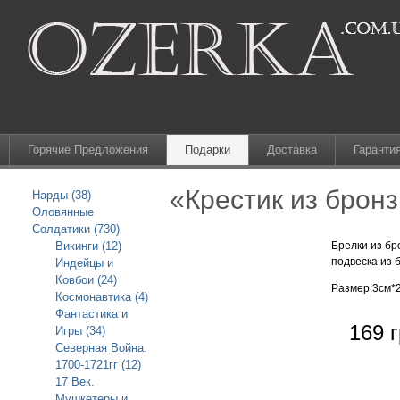
Горячие Предложения
Подарки
Доставка
Гаранти
«Крестик из брон
Нарды (38)
Оловянные
Солдатики (730)
Викинги (12)
Брелки из бр
подвеска из 
Индейцы и
Ковбои (24)
Размер:3см*
Космонавтика (4)
Фантастика и
169 г
Игры (34)
Северная Война.
1700-1721гг (12)
17 Век.
Мушкетеры и