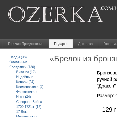
Горячие Предложения
Подарки
Доставка
Гаранти
«Брелок из бронз
Нарды (38)
Оловянные
Солдатики (730)
Викинги (12)
Бронзовы
Индейцы и
ручной р
Ковбои (24)
"Дракон"
Космонавтика (4)
Фантастика и
Размер: 
Игры (34)
Северная Война.
1700-1721гг (12)
129 г
17 Век.
Мушкетеры и