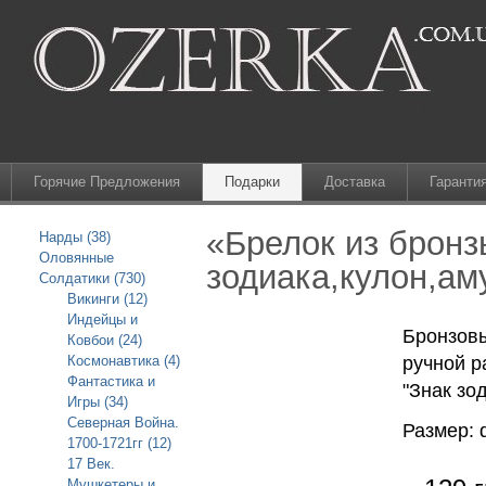
Горячие Предложения
Подарки
Доставка
Гаранти
«Брелок из бронз
Нарды (38)
Оловянные
зодиака,кулон,ам
Солдатики (730)
Викинги (12)
Индейцы и
Бронзовы
Ковбои (24)
Космонавтика (4)
ручной р
Фантастика и
"Знак зо
Игры (34)
Северная Война.
Размер: 
1700-1721гг (12)
17 Век.
Мушкетеры и