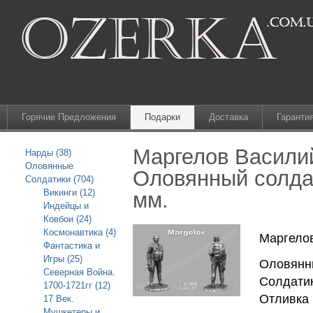
Горячие Предложения
Подарки
Доставка
Гаранти
Маргелов Васили
Нарды (38)
Оловянные
Оловянный солдат
Солдатики (704)
Викинги (12)
мм.
Индейцы и
Ковбои (24)
Космонавтика (4)
Маргело
Фантастика и
Игры (25)
Оловянны
Северная Война.
Солдатик
1700-1721гг (12)
Отливка 
17 Век.
Мушкетеры и