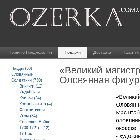
Горячие Предложения
Подарки
Доставка
Гаранти
«Великий магистр
Нарды (38)
Оловянные
Оловянная фигурк
Солдатики (730)
Викинги (12)
Индейцы и
«Великий
Ковбои (24)
Космонавтика (4)
Оловянн
Фантастика и
Масштаб 
Игры (34)
оловянны
Северная Война.
окраске.
1700-1721гг (12)
17 Век.
- художн
Мушкетеры и