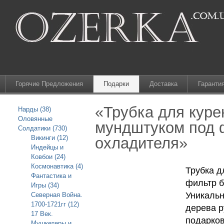
Горячие Предложения
Подарки
Доставка
Гаранти
«Трубка для куре
Нарды (38)
Оловянные
мундштуком под 
Солдатики (730)
Викинги (12)
охладителя»
Индейцы и
Ковбои (24)
Космонавтика (4)
Трубка д
Фантастика и
фильтр б
Игры (34)
Уникальн
Северная Война.
1700-1721гг (12)
дерева р
17 Век.
подарков
Мушкетеры и