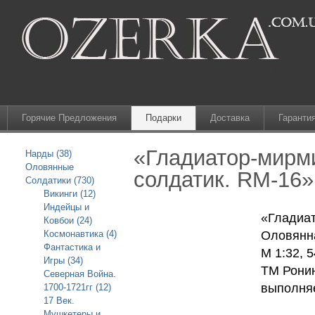
Горячие Предложения
Подарки
Доставка
Гаранти
«Гладиатор-мирм
Нарды (38)
Оловянные
солдатик. RM-16»
Солдатики (730)
Викинги (12)
Индейцы и
«Гладиа
Ковбои (24)
Космонавтика (4)
Оловянна
Фантастика и
М 1:32, 
Игры (34)
ТМ Ронин
Северная Война.
выполняе
1700-1721гг (12)
17 Век.
Мушкетеры и