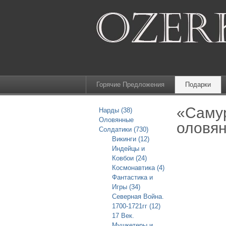
Горячие Предложения
Подарки
«Самур
Нарды (38)
Оловянные
оловян
Солдатики (730)
Викинги (12)
Индейцы и
Ковбои (24)
Космонавтика (4)
Фантастика и
Игры (34)
Северная Война.
1700-1721гг (12)
17 Век.
Мушкетеры и