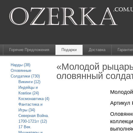
Горячие Предложения
Подарки
Доставка
Гаранти
«Молодой рыцарь
Нарды (38)
Оловянные
оловянный солдат
Солдатики (730)
Викинги (12)
Индейцы и
Молодой 
Ковбои (24)
Космонавтика (4)
Артикул 
Фантастика и
Игры (34)
Оловянны
Северная Война.
коллекци
1700-1721гг (12)
17 Век.
выполняе
Мушкетеры и