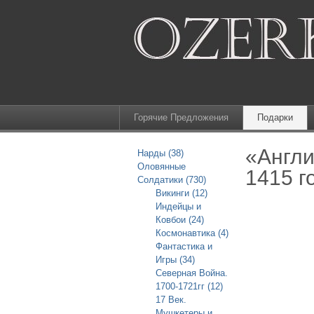
Горячие Предложения
Подарки
«Англи
Нарды (38)
Оловянные
1415 г
Солдатики (730)
Викинги (12)
Индейцы и
Ковбои (24)
Космонавтика (4)
Фантастика и
Игры (34)
Северная Война.
1700-1721гг (12)
17 Век.
Мушкетеры и