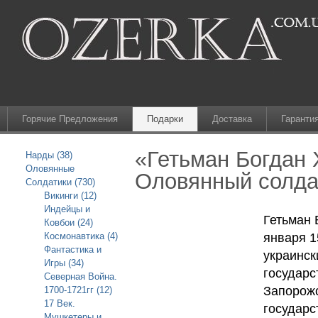
Горячие Предложения
Подарки
Доставка
Гаранти
«Гетьман Богдан
Нарды (38)
Оловянные
Оловянный солдат
Солдатики (730)
Викинги (12)
Индейцы и
Гетьман 
Ковбои (24)
Космонавтика (4)
января 15
Фантастика и
украинск
Игры (34)
государс
Северная Война.
Запорожс
1700-1721гг (12)
17 Век.
государс
Мушкетеры и