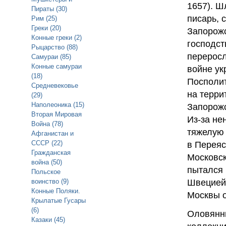
1657). Ш
Пираты (30)
писарь, 
Рим (25)
Греки (20)
Запорожс
Конные греки (2)
господст
Рыцарство (88)
перерос
Самураи (85)
Конные самураи
войне ук
(18)
Посполит
Средневековье
на терри
(29)
Наполеоника (15)
Запорожс
Вторая Мировая
Из-за не
Война (78)
тяжелую 
Афганистан и
СССР (22)
в Переяс
Гражданская
Московск
война (50)
пытался 
Польское
воинство (9)
Швецией 
Конные Поляки.
Москвы о
Крылатые Гусары
(6)
Оловянны
Казаки (45)