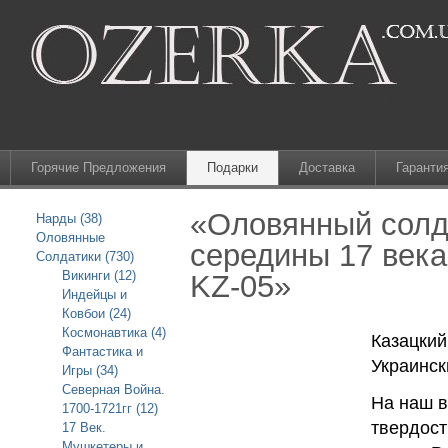
Горячие Предложения
Подарки
Доставка
Гаранти
«Оловянный солда
Нарды (38)
Оловянные
середины 17 века
Солдатики (730)
Викинги (12)
KZ-05»
Индейцы и
Ковбои (24)
Космонавтика (4)
Казацкий
Фантастика и
Украинск
Игры (34)
Северная Война.
На наш в
1700-1721гг (12)
твердост
17 Век.
Мушкетеры и