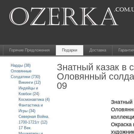
Горячие Предложения
Подарки
Доставка
Гаранти
Знатный казак в 
Нарды (38)
Оловянные
Оловянный солдат
Солдатики (730)
Викинги (12)
09
Индейцы и
Ковбои (24)
Космонавтика (4)
Знатный 
Фантастика и
Оловянны
Игры (34)
коллекци
Северная Война.
1700-1721гг (12)
Окраска 
17 Век.
художник
Мушкетеры и