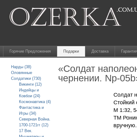
Горячие Предложения
Подарки
Доставка
Гаранти
«Солдат наполео
Нарды (38)
Оловянные
чернении. Np-05b
Солдатики (730)
Викинги (12)
Индейцы и
Солдат н
Ковбои (24)
Космонавтика (4)
Стойкий
Фантастика и
М 1:32, 
Игры (34)
ТМ Рони
Северная Война.
вручную.
1700-1721гг (12)
17 Век.
Мушкетеры и