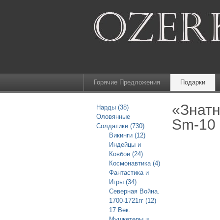
Горячие Предложения
Подарки
«Знатн
Нарды (38)
Оловянные
Sm-10 
Солдатики (730)
Викинги (12)
Индейцы и
Ковбои (24)
Космонавтика (4)
Фантастика и
Игры (34)
Северная Война.
1700-1721гг (12)
17 Век.
Мушкетеры и