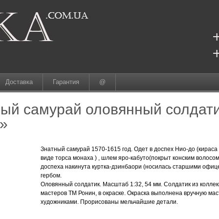
Доставка
Гарантия
@
ый самурай оловянный солдати
»
Знатный самурай 1570-1615 год. Одет в доспех Нио-до (кираса
виде торса монаха ) , шлем яро-кабуто(покрыт конским волосо
доспеха накинута куртка-дзинбаори (носилась старшими офице
гербом.
Оловянный солдатик. Масштаб 1:32, 54 мм. Солдатик из колле
мастеров ТМ Ронин, в окраске. Окраска выполнена вручную мас
художниками. Прорисованы мельчайшие детали.