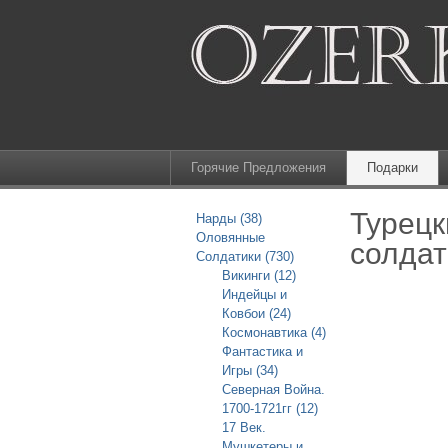
Горячие Предложения
Подарки
Турецк
Нарды (38)
Оловянные
солдат
Солдатики (730)
Викинги (12)
Индейцы и
Ковбои (24)
Космонавтика (4)
Фантастика и
Игры (34)
Северная Война.
1700-1721гг (12)
17 Век.
Мушкетеры и