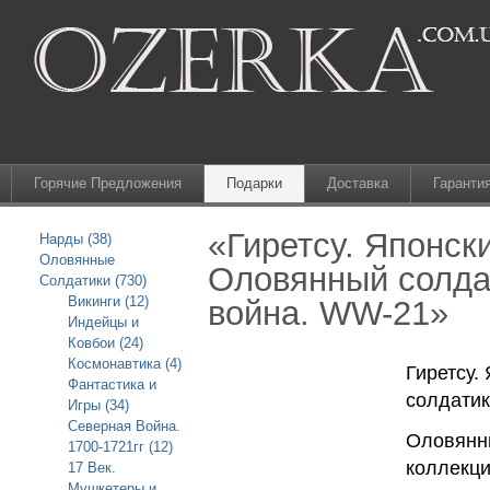
Горячие Предложения
Подарки
Доставка
Гаранти
«Гиретсу. Японск
Нарды (38)
Оловянные
Оловянный солда
Солдатики (730)
Викинги (12)
война. WW-21»
Индейцы и
Ковбои (24)
Космонавтика (4)
Гиретсу.
Фантастика и
солдатик
Игры (34)
Северная Война.
Оловянны
1700-1721гг (12)
коллекци
17 Век.
Мушкетеры и